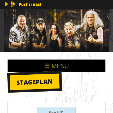
Pusť si nás!
☰ MENU
STAGEPLAN